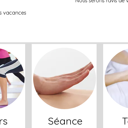
Nous serons ravis de 
es vacances
rs
Séance
Ta