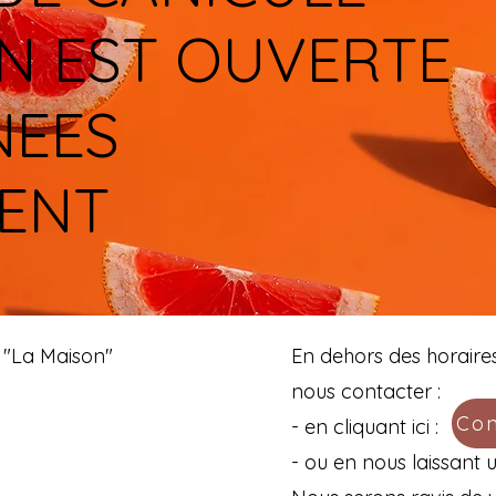
N EST OUVERTE
NEES
ENT
 "La Maison"
En dehors des horaire
nous contacter :
Con
- en cliquant ici :​
- ou en nous laissan